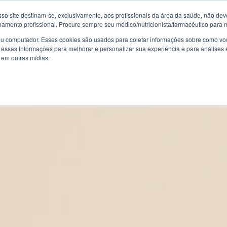
so site destinam-se, exclusivamente, aos profissionais da área da saúde, não deve
mento profissional. Procure sempre seu médico/nutricionista/farmacêutico para 
al
Indústria
Veterinário
Ativos A-Z
Área do Cli
u computador. Esses cookies são usados para coletar informações sobre como voc
essas informações para melhorar e personalizar sua experiência e para análises 
o em outras mídias.