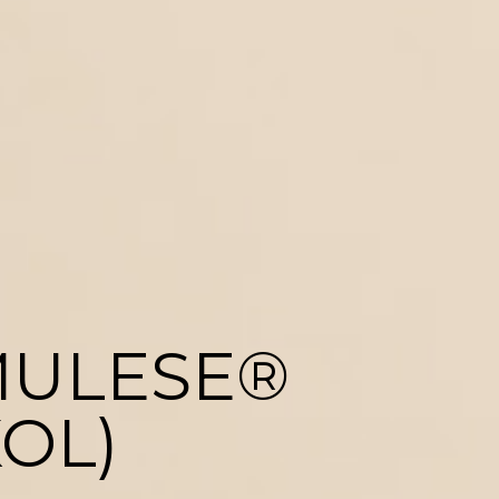
MULESE®
KOL)