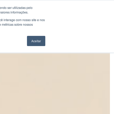
ndo ser utilizadas pelo
maiores informações.
ente
Contato
Cadastre-se
ê interage com nosso site e nos
e métricas sobre nossos
Aceitar