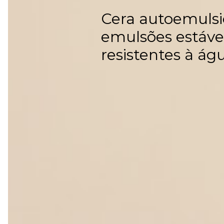
Cera autoemulsi
emulsões estávei
resistentes à ág