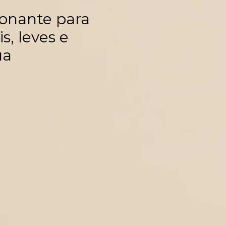
onante para
s, leves e
ua